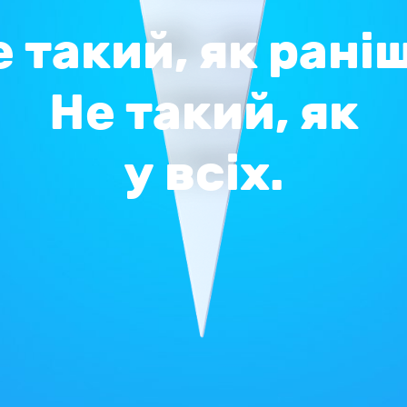
 такий, як рані
Не такий, як
у всіх.